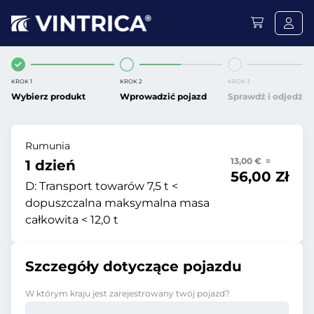
KROK 1
KROK 2
KROK 3
Wybierz produkt
Wprowadzić pojazd
Sprawdź i odjedź
Rumunia
13,00 € =
1 dzień
56,00 Zł
D:
Transport towarów 7,5 t <
dopuszczalna maksymalna masa
całkowita < 12,0 t
Szczegóły dotyczące pojazdu
W którym kraju jest zarejestrowany twój pojazd?