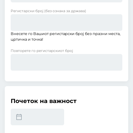
Регистарски број
(без ознака за држава)
Внесете го Вашиот регистарски број без празни места,
цртичка и точка!
Повторете го регистарскиот број
Почеток на важност