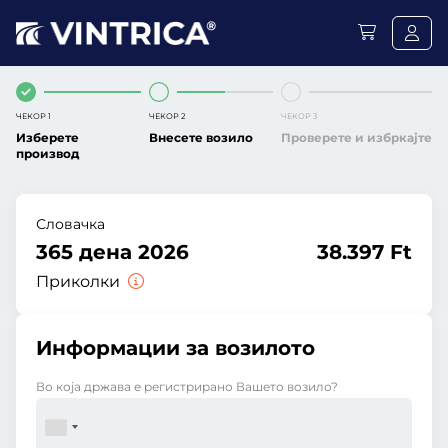
ЧЕКОР 1
ЧЕКОР 2
ЧЕКОР 3
Изберете
Внесете возило
Проверете и избркајте
производ
Словачка
365 дена 2026
38.397 Ft
Приколки
Информации за возилото
Во која држава е регистрирано Вашето возило?