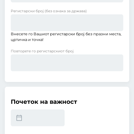
Регистарски број
(без ознака за држава)
Внесете го Вашиот регистарски број без празни места,
цртичка и точка!
Повторете го регистарскиот број
Почеток на важност