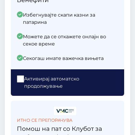
Бенефити
Избегнувајте скапи казни за
патарина
Можете да се откажете онлајн во
секое време
Секогаш имате важечка вињета
Aктивирај автоматско
продолжување
ИТНО СЕ ПРЕПОРАЧУВА
Помош на пат со Клубот за