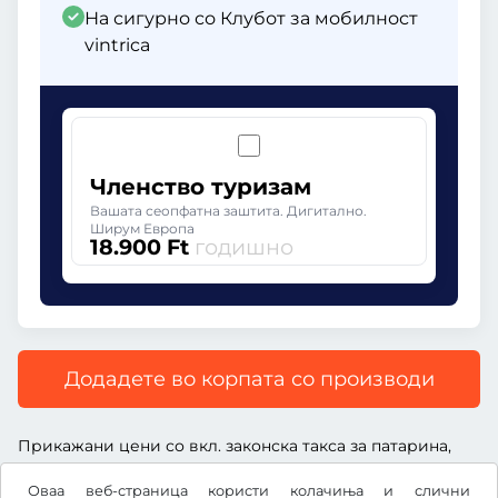
На сигурно со Клубот за мобилност
vintrica
Членство туризам
Вашата сеопфатна заштита. Дигитално.
Ширум Европа
18.900 Ft
годишно
Додадете во корпата со производи
Прикажани цени со вкл. законска такса за патарина,
вкл. надоместок за услуга и вкл. законски ДДВ.
Оваа веб-страница користи колачиња и слични