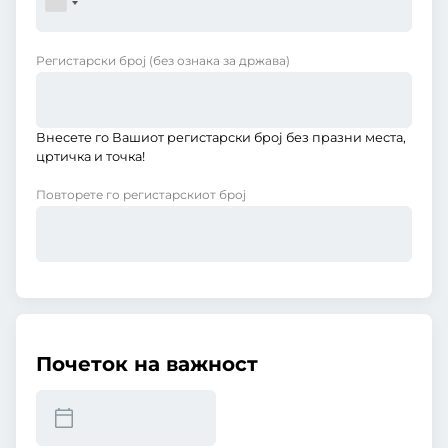
Регистарски број
(без ознака за држава)
Внесете го Вашиот регистарски број без празни места,
цртичка и точка!
Повторете го регистарскиот број
Почеток на важност