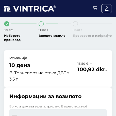
ЧЕКОР 1
ЧЕКОР 2
ЧЕКОР 3
Изберете
Внесете возило
Проверете и избркајте
производ
Романија
13,50 € =
10 дена
100,92 dkr.
B:
Транспорт на стока ДВТ ≤
3,5 т
Информации за возилото
Во која држава е регистрирано Вашето возило?