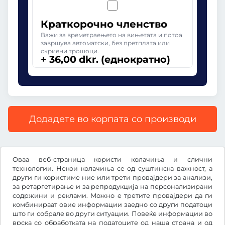
Краткорочно членство
Важи за времетраењето на вињетата и потоа
завршува автоматски, без претплата или
скриени трошоци.
+ 36,00 dkr. (еднократно)
Додадете во корпата со производи
Сите цени со вклучен законски ДДВ.
Оваа веб-страница користи колачиња и слични
технологии. Некои колачиња се од суштинска важност, а
други ги користиме ние или трети провајдери за анализи,
за ретаргетирање и за репродукција на персонализирани
содржини и реклами. Можно е третите провајдери да ги
dkr.
DKK
комбинираат овие информации заедно со други податоци
што ги собрале во други ситуации. Повеќе информации во
врска со обработката на податоците од наша страна и од