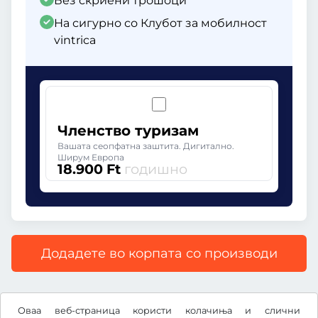
Без скриени трошоци
На сигурно со Клубот за мобилност
vintrica
Членство туризам
Вашата сеопфатна заштита. Дигитално.
Ширум Европа
18.900 Ft
годишно
Додадете во корпата со производи
Сите цени со вклучен законски ДДВ.
Оваа веб-страница користи колачиња и слични