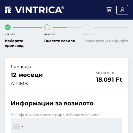
ЧЕКОР 1
ЧЕКОР 2
ЧЕКОР 3
Изберете
Внесете возило
Проверете и избркајте
производ
Романија
50,00 € =
12 месеци
18.091 Ft
A:
ПМВ
Информации за возилото
Во која држава е регистрирано Вашето возило?