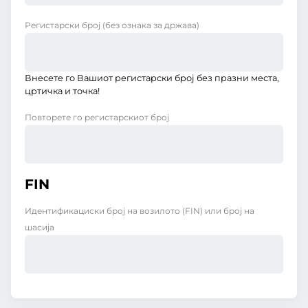
Регистарски број
(без ознака за држава)
Внесете го Вашиот регистарски број без празни места,
цртичка и точка!
Повторете го регистарскиот број
FIN
Идентификациски број на возилото (FIN) или број на
шасија