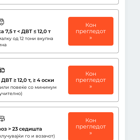
Кон
прегледот
 7,5 т < ДВТ ≤ 12,0 т
»
малку од 12 тони вкупна
ина
Кон
прегледот
ДВТ ≥ 12,0 т, ≥ 4 оски
»
и или повеќе со минимум
лучително)
Кон
прегледот
оз > 23 седишта
»
лучувајќи го и возачот)