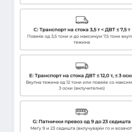
C: Транспорт на стока 3,5 т < ДВТ ≤ 7,5 т
Повеќе од 3,5 тони и до максимум 7,5 тони вкуп
тежина
E: Транспорт на стока ДВТ ≤ 12,0 т, ≤ 3 оск
Вкупна тежина од 12 тони или повеќе со макси
3 оски (вклучително)
G: Патнички превоз од 9 до 23 седишта
Меѓу 9 и 23 седишта (вклучувајќи го и возачот