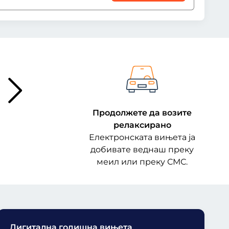
Продолжете да возите
релаксирано
Електронската вињета ја
добивате веднаш преку
меил или преку СМС.
Дигитална годишна вињета