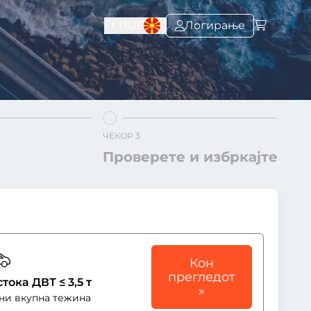
Ft
HUF
Логирање
ЧЕКОР 3
Проверете и избркајте
Кон
прегледот
тока ДВТ ≤ 3,5 т
»
они вкупна тежина