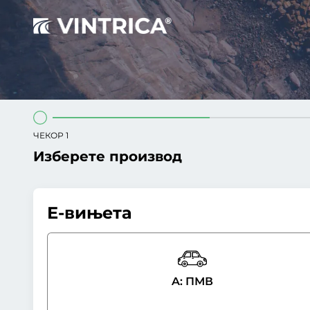
ЧЕКОР 1
Изберете производ
Е-вињета
A: ПМВ