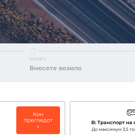
ЧЕКОР 2
Внесете возило
Кон
прегледот
B: Транспорт на с
»
До максимум 3,5 т