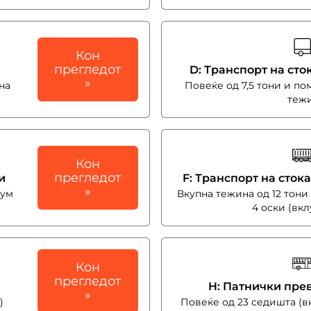
Кон
прегледот
D: Транспорт на стока
»
на
Повеќе од 7,5 тони и по
теж
Кон
прегледот
и
F: Транспорт на стока 
»
мум
Вкупна тежина од 12 тон
4 оски (вк
Кон
прегледот
H: Патнички прев
»
)
Повеќе од 23 седишта (вк