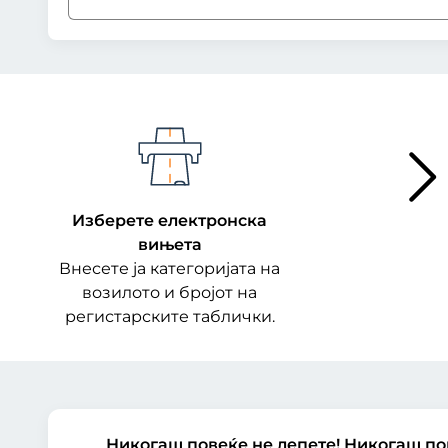
Изберете електронска
вињета
Внесете ја категоријата на
возилото и бројот на
регистарските таблички.
Никогаш повеќе не лепете! Никогаш пов