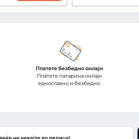
Платете безбедно онлајн
Платете патарина онлајн
едноставно и безбедно.
еќе не чекајте во редица!