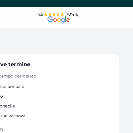
4.9
(70'416)
eve termine
i tempo desiderato
ocio annuale
co
onabile
a tua vacanza
um