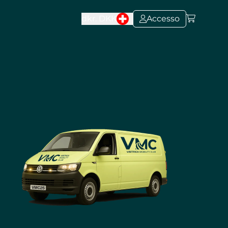
dkr.
DKK
Accesso