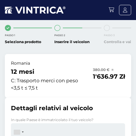
PASSO 1
PASSO 2
PASSO 3
Seleziona prodotto
Inserire il veicolon
Controlla e vai
Romania
380.00 € =
12 mesi
1'636.97 Zł
C:
Trasporto merci con peso
<3,5 t ≤ 7,5 t
Dettagli relativi al veicolo
In quale Paese è immatricolato il tuo veicolo?