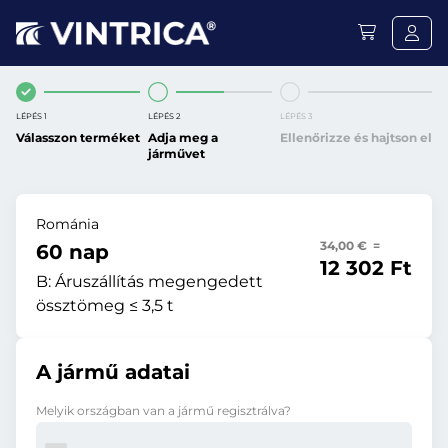
LÉPÉS 1
LÉPÉS 2
LÉPÉS 3
Válasszon terméket
Adja meg a
Ellenőrizze és hajtson el
járművet
Románia
34,00 € =
60 nap
12 302 Ft
B:
Áruszállítás megengedett
össztömeg ≤ 3,5 t
A jármű adatai
Melyik országban van a jármű regisztrálva?