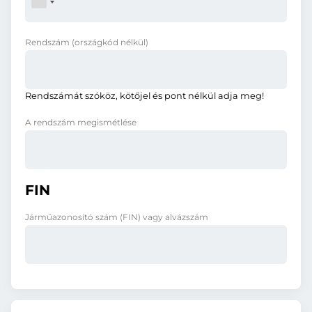
Rendszám
(országkód nélkül)
Rendszámát szóköz, kötőjel és pont nélkül adja meg!
A rendszám megismétlése
FIN
Járműazonosító szám (FIN) vagy alvázszám