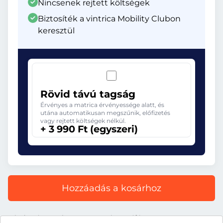
Nincsenek rejtett költségek
Biztosíték a vintrica Mobility Clubon
keresztül
Rövid távú tagság
Érvényes a matrica érvényessége alatt, és
utána automatikusan megszűnik, előfizetés
vagy rejtett költségek nélkül.
+ 3 990 Ft (egyszeri)
Hozzáadás a kosárhoz
Minden ár tartalmazza a törvényes áfát.