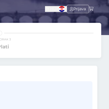
Ft
HUF
Prijava
ORAK 3
lati