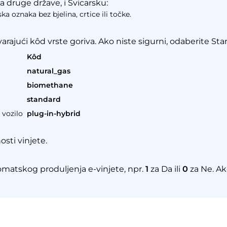
a druge države, i Švicarsku:
ska oznaka bez bjelina, crtice ili točke.
rajući kôd vrste goriva. Ako niste sigurni, odaberite Sta
Kôd
natural_gas
biomethane
standard
 vozilo
plug-in-hybrid
osti vinjete.
omatskog produljenja e-vinjete, npr.
1
za Da ili
0
za Ne. Ak