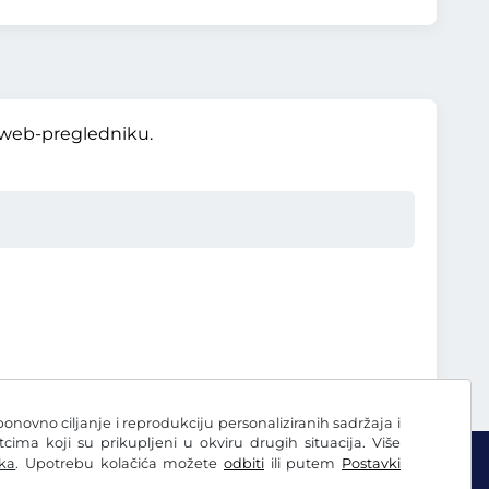
u web-pregledniku.
ponovno ciljanje i reprodukciju personaliziranih sadržaja i
ima koji su prikupljeni u okviru drugih situacija. Više
ka
. Upotrebu kolačića možete
odbiti
ili putem
Postavki