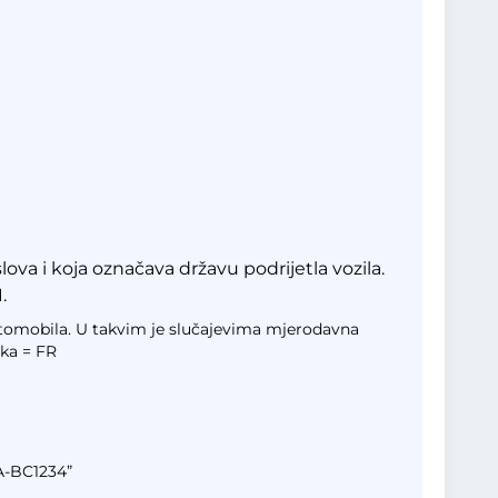
slova i koja označava državu podrijetla vozila.
.
automobila. U takvim je slučajevima mjerodavna
ska = FR
„A-BC1234”