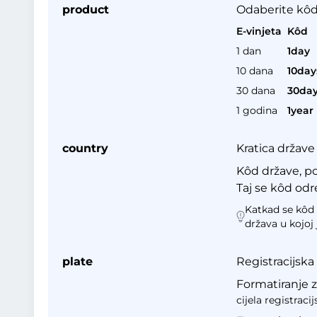
product
Odaberite kôd
E-vinjeta
Kôd
1 dan
1day
10 dana
10day
30 dana
30da
1 godina
1year
country
Kratica države 
Kôd države, poz
Taj se kôd odr
Katkad se kôd 
država u kojoj
plate
Registracijska
Formatiranje z
cijela registraci