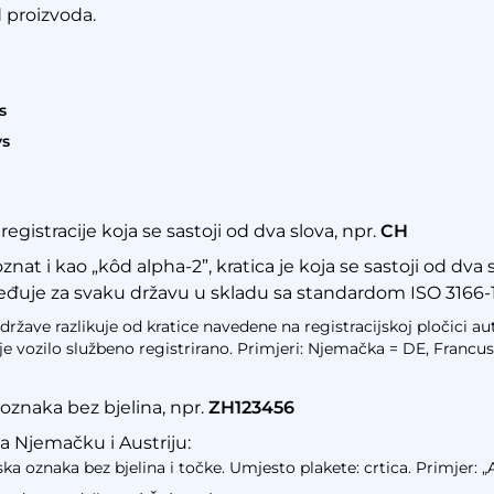
 proizvoda.
s
ys
registracije koja se sastoji od dva slova, npr.
CH
nat i kao „kôd alpha-2”, kratica je koja se sastoji od dva 
eđuje za svaku državu u skladu sa standardom ISO 3166-1
države razlikuje od kratice navedene na registracijskoj pločici 
 je vozilo službeno registrirano. Primjeri: Njemačka = DE, Francu
 oznaka bez bjelina, npr.
ZH123456
a Njemačku i Austriju:
jska oznaka bez bjelina i točke. Umjesto plakete: crtica. Primjer: 