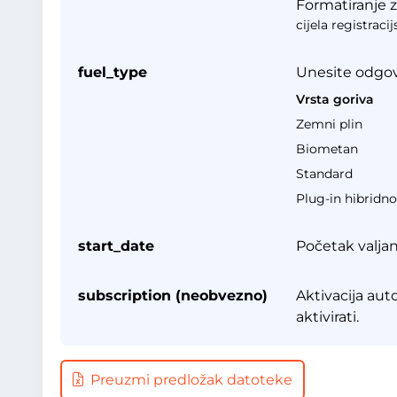
Formatiranje z
cijela registracij
fuel_type
Unesite odgova
Vrsta goriva
Zemni plin
Biometan
Standard
Plug-in hibridno
start_date
Početak valjan
subscription (neobvezno)
Aktivacija aut
aktivirati.
Preuzmi predložak datoteke