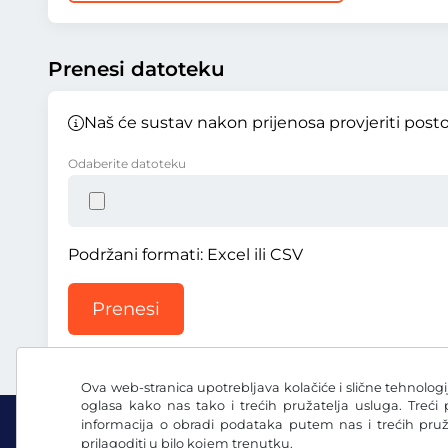
Prenesi datoteku
Naš će sustav nakon prijenosa provjeriti posto
Odaberite datoteku
Podržani formati: Excel ili CSV
Prenesi
Ova web-stranica upotrebljava kolačiće i slične tehnologij
oglasa kako nas tako i trećih pružatelja usluga. Treći
informacija o obradi podataka putem nas i trećih pru
prilagoditi u bilo kojem trenutku.