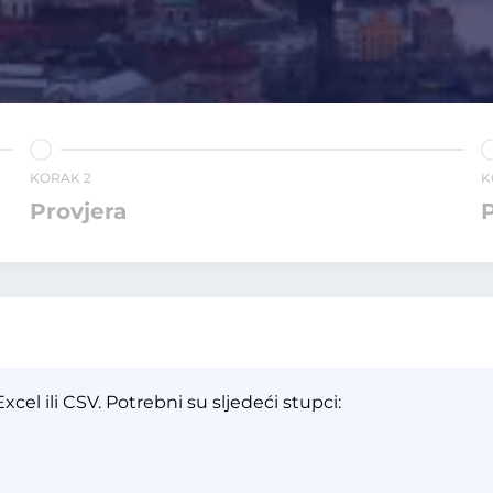
KORAK 2
K
Provjera
P
u
cel ili CSV. Potrebni su sljedeći stupci: