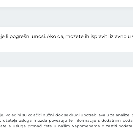
je li pogrešni unosi. Ako da, možete ih ispraviti izravno 
e. Pojedini su kolačići nužni, dok se drugi upotrebljavaju za analize, 
 pružatelji usluga možda povezuju te informacije s dodatnim podatc
žatelja usluga pronaći ćete u našim
Napomenama o zaštiti podata