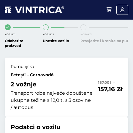
KORAK 1
KORAK 2
KORAK 3
Odaberite
Unesite vozilo
Provjerite i krenite na put
proizvod
Rumunjska
Fetești – Cernavodă
187,00 l =
2 vožnje
157,16 Zł
Transport robe najveće dopuštene
ukupne težine ≥ 12,0 t, ≤ 3 osovine
/ autobus
Podatci o vozilu