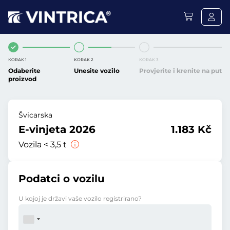
KORAK 1
KORAK 2
KORAK 3
Odaberite
Unesite vozilo
Provjerite i krenite na put
proizvod
Švicarska
E-vinjeta 2026
1.183 Kč
Vozila < 3,5 t
Podatci o vozilu
U kojoj je državi vaše vozilo registrirano?