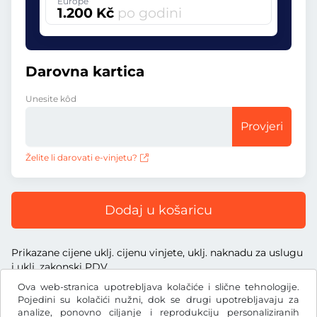
Europe
1.200 Kč
po godini
Darovna kartica
Unesite kôd
Provjeri
Želite li darovati e-vinjetu?
Dodaj u košaricu
Prikazane cijene uklj. cijenu vinjete, uklj. naknadu za uslugu
i uklj. zakonski PDV
Ova web-stranica upotrebljava kolačiće i slične tehnologije.
Pojedini su kolačići nužni, dok se drugi upotrebljavaju za
analize, ponovno ciljanje i reprodukciju personaliziranih