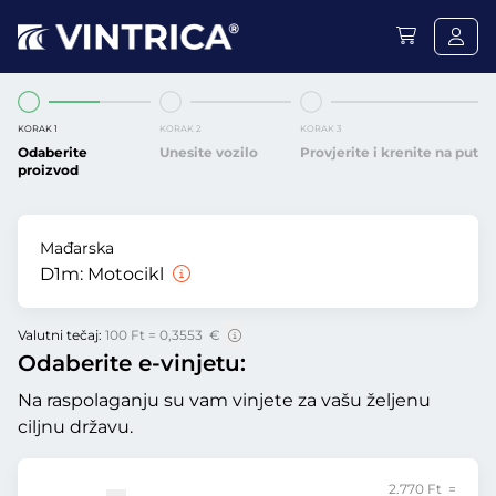
KORAK 1
KORAK 2
KORAK 3
Odaberite
Unesite vozilo
Provjerite i krenite na put
proizvod
Mađarska
D1m:
Motocikl
Valutni tečaj:
100 Ft = 0,3553 €
Odaberite e-vinjetu:
Na raspolaganju su vam vinjete za vašu željenu
ciljnu državu.
2.770 Ft =