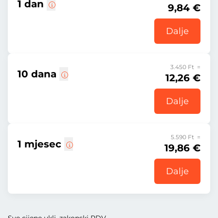
1 dan
9,84 €
Dalje
3.450 Ft =
10 dana
12,26 €
Dalje
5.590 Ft =
1 mjesec
19,86 €
Dalje