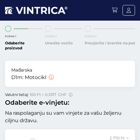
KORAK 1
KORAK 2
KORAK 3
Odaberite
Unesite vozilo
Provjerite i krenite na put
proizvod
Mađarska
D1m:
Motocikl
Valutni tečaj:
100 Ft = 0,3317 CHF
Odaberite e-vinjetu:
Na raspolaganju su vam vinjete za vašu željenu
ciljnu državu.
2.770 Ft =