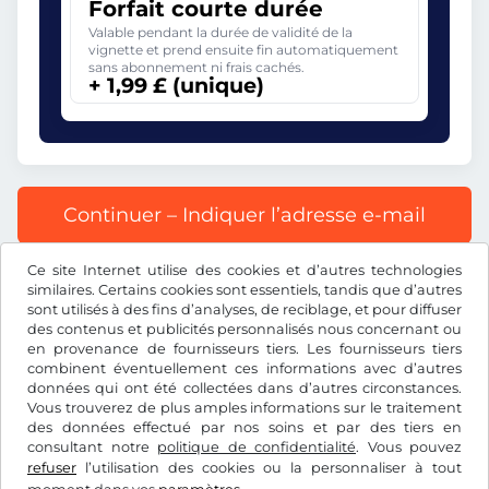
Forfait courte durée
Valable pendant la durée de validité de la
vignette et prend ensuite fin automatiquement
sans abonnement ni frais cachés.
+ 1,99 £ (unique)
Continuer – Indiquer l’adresse e-mail
Ce site Internet utilise des cookies et d’autres technologies
Tous les prix s’entendent TVA incluse.
similaires. Certains cookies sont essentiels, tandis que d’autres
sont utilisés à des fins d’analyses, de reciblage, et pour diffuser
des contenus et publicités personnalisés nous concernant ou
en provenance de fournisseurs tiers. Les fournisseurs tiers
combinent éventuellement ces informations avec d’autres
données qui ont été collectées dans d’autres circonstances.
£
GBP
Vous trouverez de plus amples informations sur le traitement
des données effectué par nos soins et par des tiers en
consultant notre
politique de confidentialité
. Vous pouvez
Facebook
Instagram
refuser
l’utilisation des cookies ou la personnaliser à tout