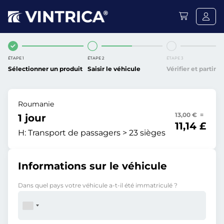
ÉTAPE 1
ÉTAPE 2
ÉTAPE 3
Sélectionner un produit
Saisir le véhicule
Vérifier et partir
Roumanie
13,00 € =
1 jour
11,14 £
H:
Transport de passagers > 23 sièges
Informations sur le véhicule
Dans quel pays votre véhicule a-t-il été immatriculé ?