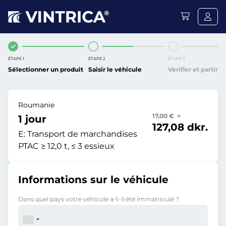
ÉTAPE 1
ÉTAPE 2
ÉTAPE 3
Sélectionner un produit
Saisir le véhicule
Vérifier et partir
Roumanie
17,00 € =
1 jour
127,08 dkr.
E:
Transport de marchandises
PTAC ≥ 12,0 t, ≤ 3 essieux
Informations sur le véhicule
Dans quel pays votre véhicule a-t-il été immatriculé ?