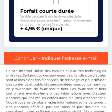
Forfait courte durée
Valable pendant la durée de validité de la
vignette et prend ensuite fin automatiquement
sans abonnement ni frais cachés.
+ 4,95 € (unique)
Continuer – Indiquer l’adresse e-mail
Ce site Internet utilise des cookies et d’autres technologies
Tous les prix s’entendent TVA incluse.
similaires. Certains cookies sont essentiels, tandis que d’autres
sont utilisés à des fins d’analyses, de reciblage, et pour diffuser
des contenus et publicités personnalisés nous concernant ou
en provenance de fournisseurs tiers. Les fournisseurs tiers
combinent éventuellement ces informations avec d’autres
données qui ont été collectées dans d’autres circonstances.
€
EUR
Vous trouverez de plus amples informations sur le traitement
des données effectué par nos soins et par des tiers en
consultant notre
politique de confidentialité
. Vous pouvez