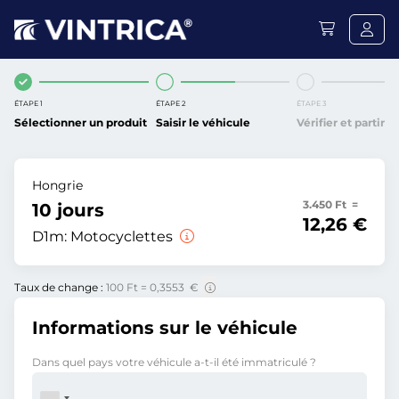
ÉTAPE 1
ÉTAPE 2
ÉTAPE 3
Sélectionner un produit
Saisir le véhicule
Vérifier et partir
Hongrie
3.450 Ft =
10 jours
12,26 €
D1m:
Motocyclettes
Taux de change :
100 Ft = 0,3553 €
Informations sur le véhicule
Dans quel pays votre véhicule a-t-il été immatriculé ?