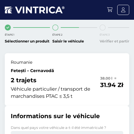
ÉTAPE 1
ÉTAPE 2
ÉTAPE 3
Sélectionner un produit
Saisir le véhicule
Vérifier et partir
Roumanie
Fetești – Cernavodă
38.00 l =
2 trajets
31.94 Zł
Véhicule particulier / transport de
marchandises PTAC ≤ 3,5 t
Informations sur le véhicule
Dans quel pays votre véhicule a-t-il été immatriculé ?