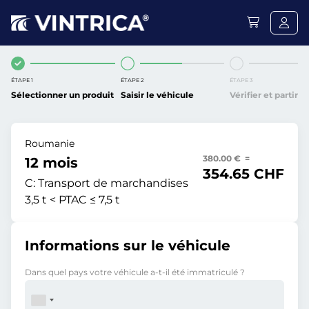
ÉTAPE 1
ÉTAPE 2
ÉTAPE 3
Sélectionner un produit
Saisir le véhicule
Vérifier et partir
Roumanie
380.00 € =
12 mois
354.65 CHF
C:
Transport de marchandises
3,5 t < PTAC ≤ 7,5 t
Informations sur le véhicule
Dans quel pays votre véhicule a-t-il été immatriculé ?