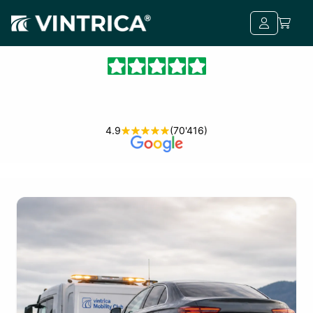
4.9
(70'416)