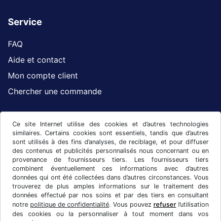
Service
FAQ
Aide et contact
Mon compte client
Chercher une commande
Ce site Internet utilise des cookies et d’autres technologies
Facebook
Instagram
similaires. Certains cookies sont essentiels, tandis que d’autres
sont utilisés à des fins d’analyses, de reciblage, et pour diffuser
des contenus et publicités personnalisés nous concernant ou en
provenance de fournisseurs tiers. Les fournisseurs tiers
combinent éventuellement ces informations avec d’autres
données qui ont été collectées dans d’autres circonstances. Vous
trouverez de plus amples informations sur le traitement des
données effectué par nos soins et par des tiers en consultant
notre
politique de confidentialité
. Vous pouvez
refuser
l’utilisation
des cookies ou la personnaliser à tout moment dans vos