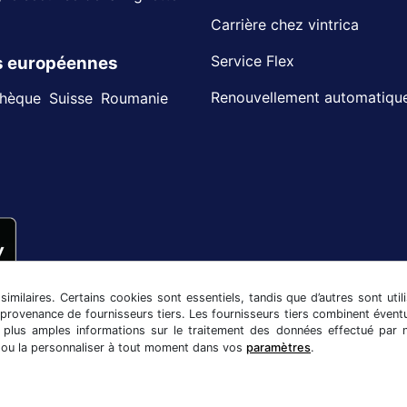
Carrière chez vintrica
Service Flex
es européennes
Renouvellement automatiqu
chèque
Suisse
Roumanie
 similaires. Certains cookies sont essentiels, tandis que d’autres sont util
provenance de fournisseurs tiers. Les fournisseurs tiers combinent évent
e plus amples informations sur le traitement des données effectué par 
es ou la personnaliser à tout moment dans vos
paramètres
.
té
Paramétrage des cookies
Mentions légales