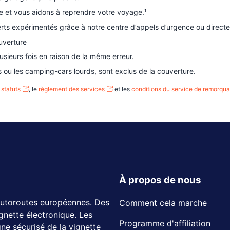
le et vous aidons à reprendre votre voyage.¹
rts expérimentés grâce à notre centre d’appels d’urgence ou direct
uverture
sieurs fois en raison de la même erreur.
s ou les camping-cars lourds, sont exclus de la couverture.
s
statuts
, le
règlement des services
et les
conditions du service de remorqu
À propos de nous
 autoroutes européennes. Des
Comment cela marche
ignette électronique.
Les
Programme d'affiliation
ne sécurisé de la vignette