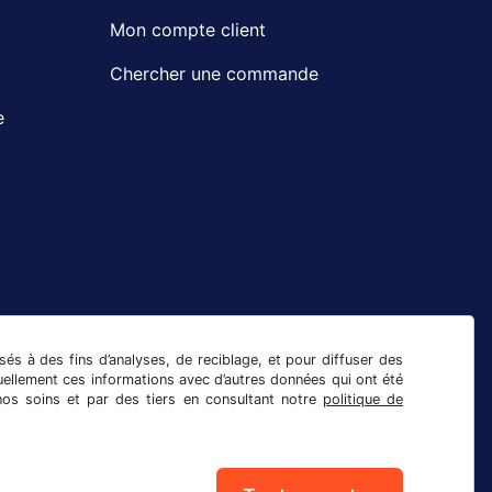
Mon compte client
Chercher une commande
e
isés à des fins d’analyses, de reciblage, et pour diffuser des
uellement ces informations avec d’autres données qui ont été
nos soins et par des tiers en consultant notre
politique de