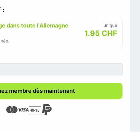
 :
e dans toute l'Allemagne
unique
1.95 CHF
nnée.
ez membre dès maintenant