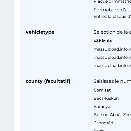
Plaque d'immatricu
Formatage d'autr
Entrez la plaque d
vehicletype
Sélection de la
Véhicule
massUpload.info.v
massUpload.info.v
massUpload.info.v
county (facultatif)
Saisissez le nu
Comitat
Bács-Kiskun
Baranya
Borsod-Abaúj-Ze
Csongrád