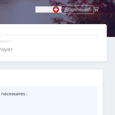
TL ₺
TRY
Connexion
TAPE 3
Payer
 nécessaires :