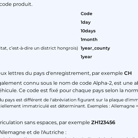
 code produit.
Code
1day
10days
1month
at, c’est-à-dire un district hongrois)
1year_county
1year
eux lettres du pays d'enregistrement, par exemple
CH
galement connu sous le nom de code Alpha-2, est une abré
éhicule. Ce code est fixé pour chaque pays selon la norm
du pays est différent de l'abréviation figurant sur la plaque d'imm
iciellement immatriculé est déterminant. Exemples : Allemagne 
iculation sans espaces, par exemple
ZH123456
llemagne et de l'Autriche :