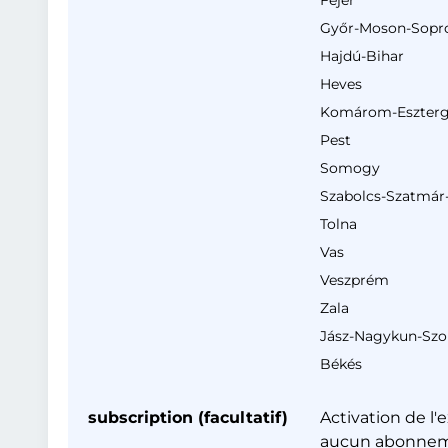
Fejér
Győr-Moson-Sopr
Hajdú-Bihar
Heves
Komárom-Eszter
Pest
Somogy
Szabolcs-Szatmár
Tolna
Vas
Veszprém
Zala
Jász-Nagykun-Szo
Békés
subscription (facultatif)
Activation de l
aucun abonneme