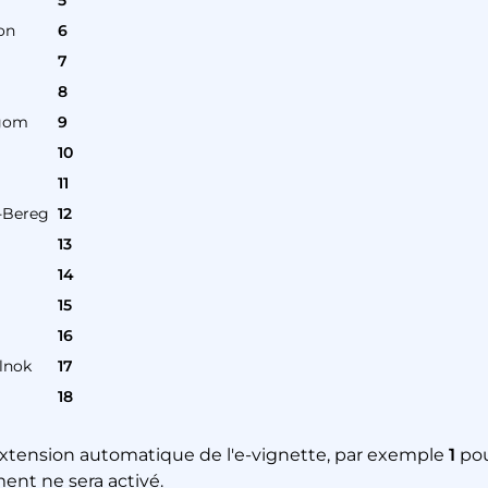
5
on
6
7
8
gom
9
10
11
-Bereg
12
13
14
15
16
lnok
17
18
'extension automatique de l'e-vignette, par exemple
1
pou
nt ne sera activé.