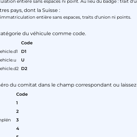
lation entière sans espaces ni point. Au lieu du badge : trait d'
es pays, dont la Suisse :
'immatriculation entière sans espaces, traits d'union ni points.
 catégorie du véhicule comme code.
Code
ehicle.d1
D1
ehicle.u
U
ehicle.d2
D2
méro du comitat dans le champ correspondant ou laissez-
Code
1
2
mplén
3
4