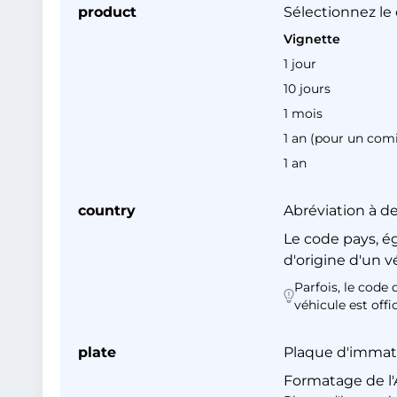
product
Sélectionnez le
Vignette
1 jour
10 jours
1 mois
1 an (pour un comit
1 an
country
Abréviation à d
Le code pays, é
d'origine d'un v
Parfois, le code 
véhicule est off
plate
Plaque d'immatr
Formatage de l'A