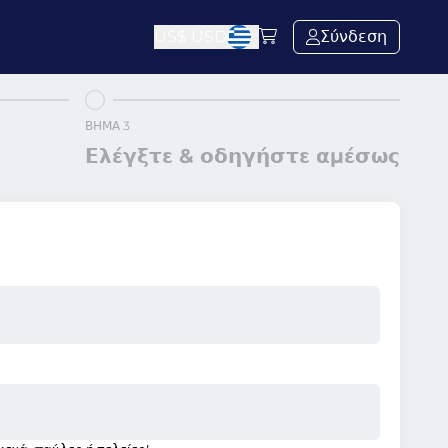
US$
USD
Σύνδεση
ΒΉΜΑ 3
Ελέγξτε & οδηγήστε αμέσως