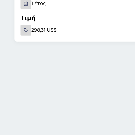
1 έτος
Τιμή
298,31 US$