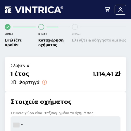
ΒΉΜΑ 1
ΒΉΜΑ 2
ΒΉΜΑ 3
Επιλέξτε
Καταχώρηση
Ελέγξτε & οδηγήστε αμέσως
προϊόν
οχήματος
Σλοβενία
1 έτος
1.114,41 Zł
2Β:
Φορτηγά
Στοιχεία οχήματος
Σε ποια χώρα είναι ταξινομημένο το όχημά σας;