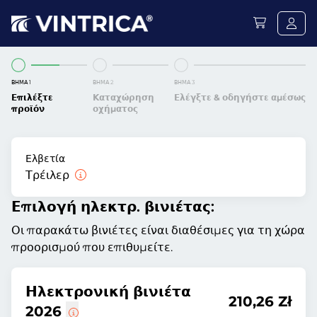
ΒΉΜΑ 1
ΒΉΜΑ 2
ΒΉΜΑ 3
Επιλέξτε
Καταχώρηση
Ελέγξτε & οδηγήστε αμέσως
προϊόν
οχήματος
Ελβετία
Τρέιλερ
Επιλογή ηλεκτρ. βινιέτας:
Οι παρακάτω βινιέτες είναι διαθέσιμες για τη χώρα
προορισμού που επιθυμείτε.
Ηλεκτρονική βινιέτα
210,26 Zł
2026