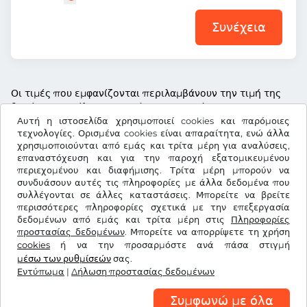
Συνέχεια
Οι τιμές που εμφανίζονται περιλαμβάνουν την τιμή της
βινιέτας, το τέλος υπηρεσίας και τον νόμιμο ΦΠΑ
Αυτή η ιστοσελίδα χρησιμοποιεί cookies και παρόμοιες
τεχνολογίες. Ορισμένα cookies είναι απαραίτητα, ενώ άλλα
χρησιμοποιούνται από εμάς και τρίτα μέρη για αναλύσεις,
επαναστόχευση και για την παροχή εξατομικευμένου
περιεχομένου και διαφήμισης. Τρίτα μέρη μπορούν να
Zł
PLN
συνδυάσουν αυτές τις πληροφορίες με άλλα δεδομένα που
συλλέγονται σε άλλες καταστάσεις. Μπορείτε να βρείτε
περισσότερες πληροφορίες σχετικά με την επεξεργασία
δεδομένων από εμάς και τρίτα μέρη στις
Facebook
Instagram
Πληροφορίες
προστασίας δεδομένων
. Μπορείτε να απορρίψετε τη χρήση
cookies
ή να την προσαρμόστε ανά πάσα στιγμή
Όροι & προϋποθέσεις / Δικαίωμα Υπαναχώρησης
μέσω των ρυθμίσεών
σας.
Δήλωση προστασίας δεδομένων
Ρυθμίσεις cookies
Εντύπωμα
|
Δήλωση προστασίας δεδομένων
Εντύπωμα
Συμφωνώ με όλα