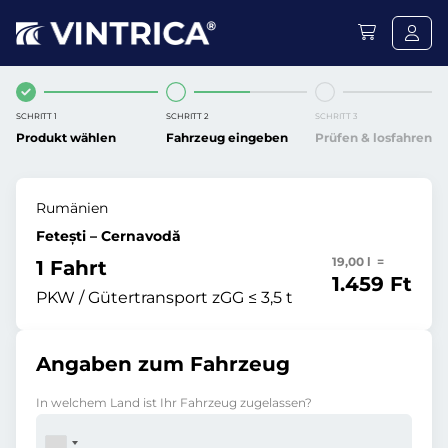
SCHRITT 1
SCHRITT 2
SCHRITT 3
Produkt wählen
Fahrzeug eingeben
Prüfen & losfahren
Rumänien
Fetești – Cernavodă
19,00 l =
1 Fahrt
1.459 Ft
PKW / Gütertransport zGG ≤ 3,5 t
Angaben zum Fahrzeug
In welchem Land ist Ihr Fahrzeug zugelassen?