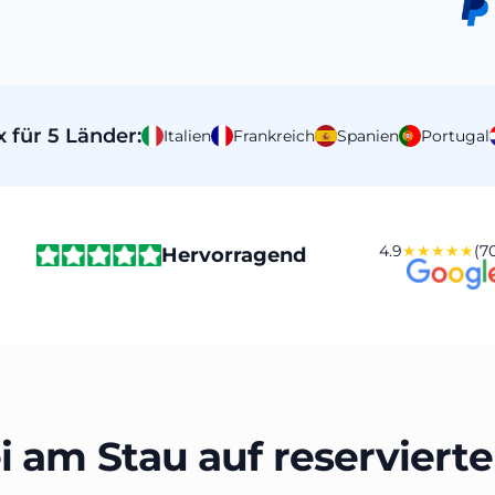
 für 5 Länder:
Italien
Frankreich
Spanien
Portugal
4.9
★★★★★
(70
Hervorragend
i am Stau auf reservierte