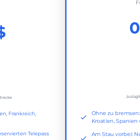
F
0
$
zuzügl
trecke
Ohne zu bremsen: M
en, Frankreich,
Kroatien, Spanien 
eservierten Telepass
Am Stau vorbei: Nu