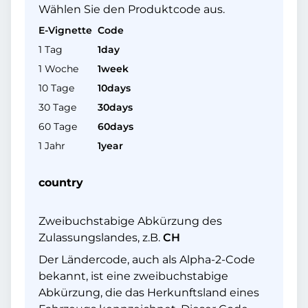
Wählen Sie den Produktcode aus.
E-Vignette
Code
1 Tag
1day
1 Woche
1week
10 Tage
10days
30 Tage
30days
60 Tage
60days
1 Jahr
1year
country
Zweibuchstabige Abkürzung des
Zulassungslandes, z.B.
CH
Der Ländercode, auch als Alpha-2-Code
bekannt, ist eine zweibuchstabige
Abkürzung, die das Herkunftsland eines