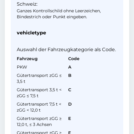
Schweiz:
Ganzes Kontrollschild ohne Leerzeichen,
Bindestrich oder Punkt eingeben.
vehicletype
Auswahl der Fahrzeugkategorie als Code.
Fahrzeug
Code
PKW
A
Gütertransport zGG ≤
B
3,5 t
Gütertransport 3,5 t <
C
zGG ≤ 7,5 t
Gütertransport 7,5 t <
D
zGG < 12,0 t
Gütertransport zGG ≥
E
12,0 t, ≤ 3 Achsen
Gütertransport zGG ≥
F