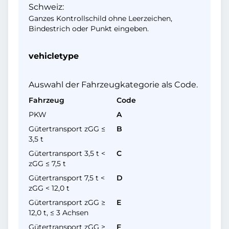
Schweiz:
Ganzes Kontrollschild ohne Leerzeichen,
Bindestrich oder Punkt eingeben.
vehicletype
Auswahl der Fahrzeugkategorie als Code.
Fahrzeug
Code
PKW
A
Gütertransport zGG ≤
B
3,5 t
Gütertransport 3,5 t <
C
zGG ≤ 7,5 t
Gütertransport 7,5 t <
D
zGG < 12,0 t
Gütertransport zGG ≥
E
12,0 t, ≤ 3 Achsen
Gütertransport zGG ≥
F