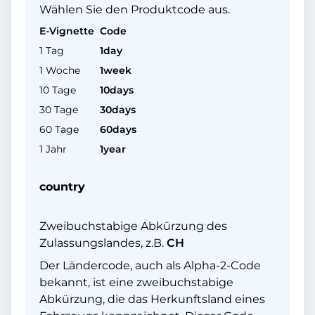
Wählen Sie den Produktcode aus.
E-Vignette
Code
1 Tag
1day
1 Woche
1week
10 Tage
10days
30 Tage
30days
60 Tage
60days
1 Jahr
1year
country
Zweibuchstabige Abkürzung des
Zulassungslandes, z.B.
CH
Der Ländercode, auch als Alpha-2-Code
bekannt, ist eine zweibuchstabige
Abkürzung, die das Herkunftsland eines