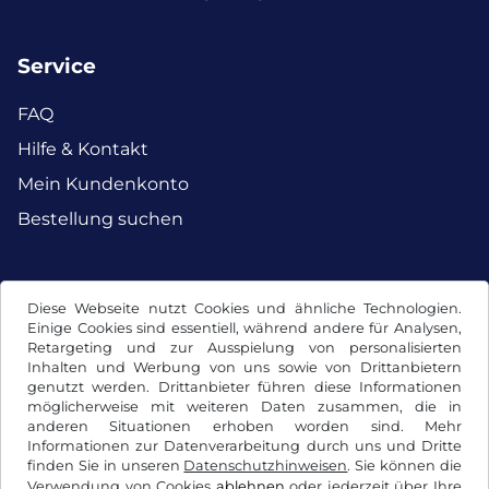
Service
FAQ
Hilfe & Kontakt
Mein Kundenkonto
Bestellung suchen
Facebook
Instagram
Diese Webseite nutzt Cookies und ähnliche Technologien.
Einige Cookies sind essentiell, während andere für Analysen,
Retargeting und zur Ausspielung von personalisierten
Inhalten und Werbung von uns sowie von Drittanbietern
genutzt werden. Drittanbieter führen diese Informationen
möglicherweise mit weiteren Daten zusammen, die in
anderen Situationen erhoben worden sind. Mehr
Informationen zur Datenverarbeitung durch uns und Dritte
finden Sie in unseren
Datenschutzhinweisen
. Sie können die
Verwendung von Cookies
ablehnen
oder jederzeit über Ihre