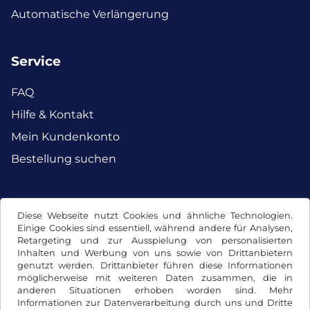
Automatische Verlängerung
Service
FAQ
Hilfe & Kontakt
Mein Kundenkonto
Bestellung suchen
Facebook
Instagram
Diese Webseite nutzt Cookies und ähnliche Technologien.
Einige Cookies sind essentiell, während andere für Analysen,
Retargeting und zur Ausspielung von personalisierten
Inhalten und Werbung von uns sowie von Drittanbietern
genutzt werden. Drittanbieter führen diese Informationen
möglicherweise mit weiteren Daten zusammen, die in
anderen Situationen erhoben worden sind. Mehr
Informationen zur Datenverarbeitung durch uns und Dritte