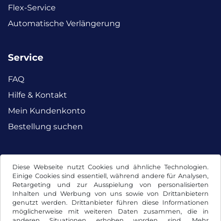
Flex-Service
Automatische Verlängerung
Service
FAQ
Hilfe & Kontakt
Mein Kundenkonto
Bestellung suchen
Facebook
Instagram
Diese Webseite nutzt Cookies und ähnliche Technologien.
Einige Cookies sind essentiell, während andere für Analysen,
Retargeting und zur Ausspielung von personalisierten
Inhalten und Werbung von uns sowie von Drittanbietern
genutzt werden. Drittanbieter führen diese Informationen
möglicherweise mit weiteren Daten zusammen, die in
anderen Situationen erhoben worden sind. Mehr