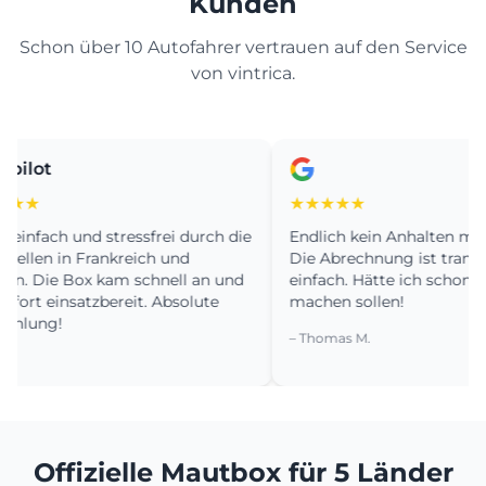
Kunden
Schon über 10 Autofahrer vertrauen auf den Service
von vintrica.
ot
★
★★★★★
ach und stressfrei durch die
Endlich kein Anhalten mehr in I
en in Frankreich und
Die Abrechnung ist transparen
Die Box kam schnell an und
einfach. Hätte ich schon viel fr
 einsatzbereit. Absolute
machen sollen!
ng!
– Thomas M.
Offizielle Mautbox für 5 Länder