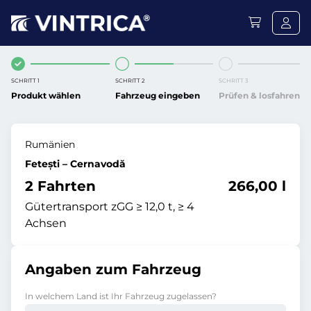
SCHRITT 1
SCHRITT 2
SCHRITT 3
Produkt wählen
Fahrzeug eingeben
Prüfen & losfahren
Rumänien
Fetești – Cernavodă
2 Fahrten
266,00 l
Gütertransport zGG ≥ 12,0 t, ≥ 4
Achsen
Angaben zum Fahrzeug
In welchem Land ist Ihr Fahrzeug zugelassen?