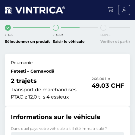
ÉTAPE 1
ÉTAPE 2
ÉTAPE 3
Sélectionner un produit
Saisir le véhicule
Vérifier et partir
Roumanie
Fetești – Cernavodă
266.00 l =
2 trajets
49.03 CHF
Transport de marchandises
PTAC ≥ 12,0 t, ≤ 4 essieux
Informations sur le véhicule
Dans quel pays votre véhicule a-t-il été immatriculé ?