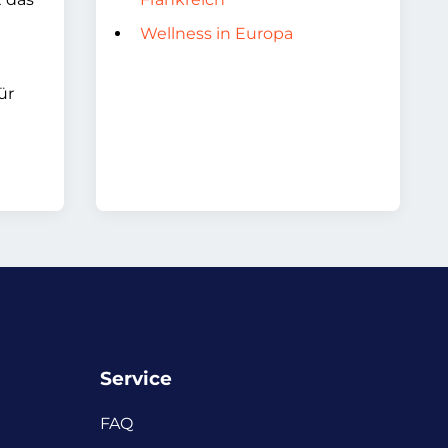
Wellness in Europa
ür
Service
FAQ