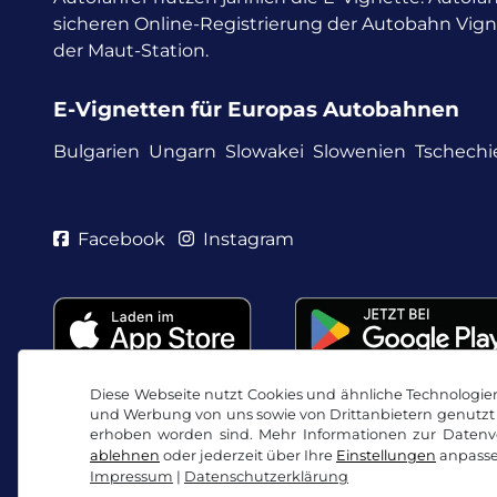
sicheren Online-Registrierung der Autobahn Vig
der Maut-Station.
E-Vignetten für Europas Autobahnen
Bulgarien
Ungarn
Slowakei
Slowenien
Tschechi
Facebook
Instagram
Diese Webseite nutzt Cookies und ähnliche Technologien.
und Werbung von uns sowie von Drittanbietern genutzt 
erhoben worden sind. Mehr Informationen zur Datenve
ablehnen
oder jederzeit über Ihre
Einstellungen
anpasse
Impressum
|
Datenschutzerklärung