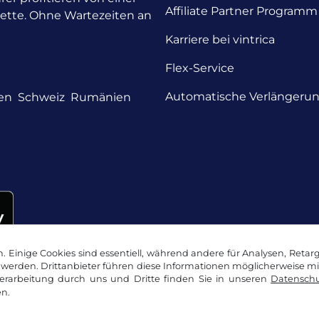
Affiliate Partner Programm
nette. Ohne Wartezeiten an
Karriere bei vintrica
Flex-Service
Automatische Verlängeru
en
Schweiz
Rumänien
 Einige Cookies sind essentiell, während andere für Analysen, Retar
werden. Drittanbieter führen diese Informationen möglicherweise m
rarbeitung durch uns und Dritte finden Sie in unseren
Datenschu
n.