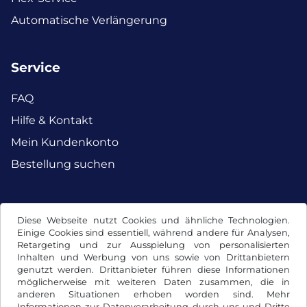
Automatische Verlängerung
Service
FAQ
Hilfe & Kontakt
Mein Kundenkonto
Bestellung suchen
Facebook
Instagram
Diese Webseite nutzt Cookies und ähnliche Technologien.
Einige Cookies sind essentiell, während andere für Analysen,
Retargeting und zur Ausspielung von personalisierten
Inhalten und Werbung von uns sowie von Drittanbietern
genutzt werden. Drittanbieter führen diese Informationen
möglicherweise mit weiteren Daten zusammen, die in
anderen Situationen erhoben worden sind. Mehr
Informationen zur Datenverarbeitung durch uns und Dritte