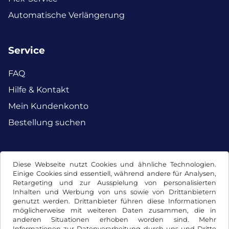
Automatische Verlängerung
Service
FAQ
Hilfe & Kontakt
Mein Kundenkonto
Bestellung suchen
Facebook
Instagram
Diese Webseite nutzt Cookies und ähnliche Technologien.
Einige Cookies sind essentiell, während andere für Analysen,
Retargeting und zur Ausspielung von personalisierten
Inhalten und Werbung von uns sowie von Drittanbietern
genutzt werden. Drittanbieter führen diese Informationen
möglicherweise mit weiteren Daten zusammen, die in
anderen Situationen erhoben worden sind. Mehr
Informationen zur Datenverarbeitung durch uns und Dritte