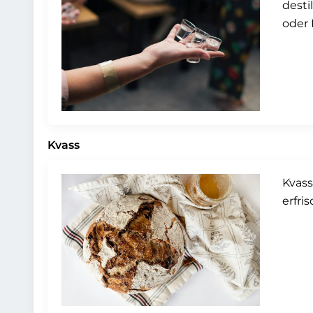
desti
oder 
Kvass
Kvass
erfri