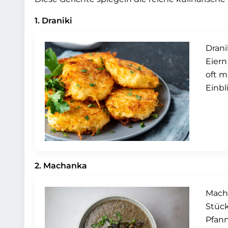
1. Draniki
Drani
Eiern
oft m
Einbl
2. Machanka
Macha
Stüc
Pfann