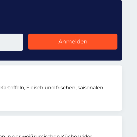
Anmelden
artoffeln, Fleisch und frischen, saisonalen
isen in der weißrussischen Küche wider.