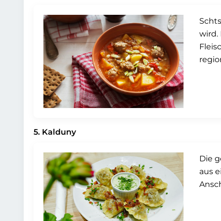
Schts
wird.
Fleis
regio
5. Kalduny
Die g
aus e
Ansch