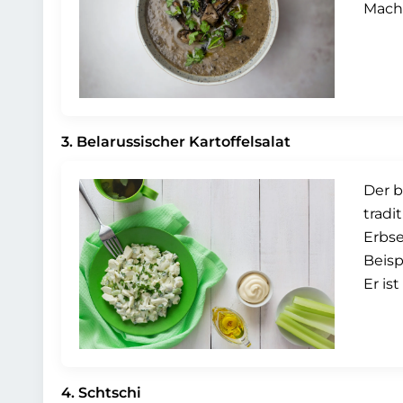
Macha
3. Belarussischer Kartoffelsalat
Der b
tradi
Erbse
Beisp
Er is
4. Schtschi