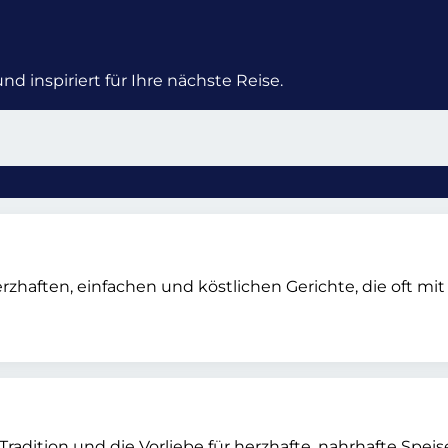
d inspiriert für Ihre nächste Reise.
zhaften, einfachen und köstlichen Gerichte, die oft mit K
 Tradition und die Vorliebe für herzhafte, nahrhafte Spe