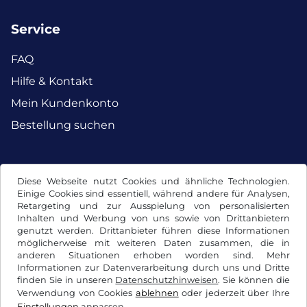
Service
FAQ
Hilfe & Kontakt
Mein Kundenkonto
Bestellung suchen
Facebook
Instagram
Diese Webseite nutzt Cookies und ähnliche Technologien.
Einige Cookies sind essentiell, während andere für Analysen,
Retargeting und zur Ausspielung von personalisierten
Inhalten und Werbung von uns sowie von Drittanbietern
genutzt werden. Drittanbieter führen diese Informationen
möglicherweise mit weiteren Daten zusammen, die in
anderen Situationen erhoben worden sind. Mehr
Informationen zur Datenverarbeitung durch uns und Dritte
finden Sie in unseren
Datenschutzhinweisen
. Sie können die
Verwendung von Cookies
ablehnen
oder jederzeit über Ihre
Einstellungen
anpassen.