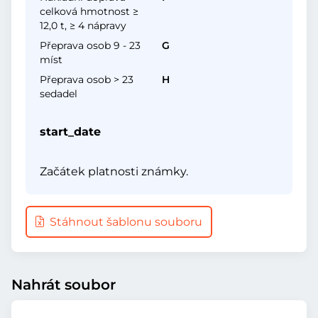
celková hmotnost ≥
12,0 t, ≥ 4 nápravy
Přeprava osob 9 - 23
G
míst
Přeprava osob > 23
H
sedadel
start_date
Začátek platnosti známky.
Stáhnout šablonu souboru
Nahrát soubor