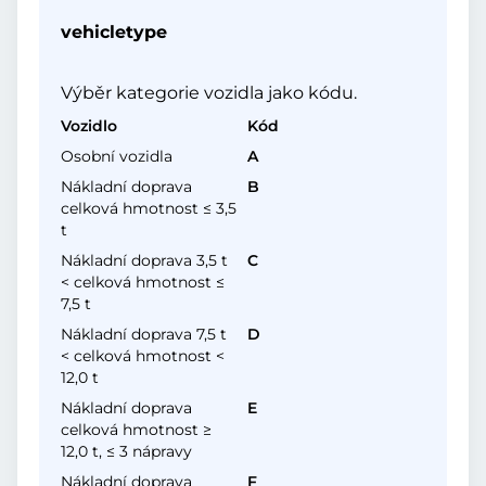
vehicletype
Výběr kategorie vozidla jako kódu.
Vozidlo
Kód
Osobní vozidla
A
Nákladní doprava
B
celková hmotnost ≤ 3,5
t
Nákladní doprava 3,5 t
C
< celková hmotnost ≤
7,5 t
Nákladní doprava 7,5 t
D
< celková hmotnost <
12,0 t
Nákladní doprava
E
celková hmotnost ≥
12,0 t, ≤ 3 nápravy
Nákladní doprava
F