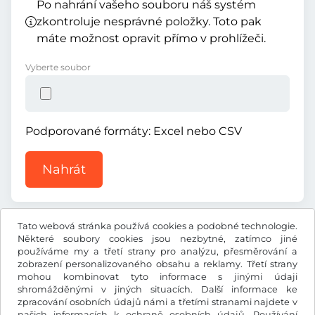
Po nahrání vašeho souboru náš systém
zkontroluje nesprávné položky. Toto pak
máte možnost opravit přímo v prohlížeči.
Vyberte soubor
Podporované formáty: Excel nebo CSV
Nahrát
Tato webová stránka používá cookies a podobné technologie.
Některé soubory cookies jsou nezbytné, zatímco jiné
používáme my a třetí strany pro analýzu, přesměrování a
zobrazení personalizovaného obsahu a reklamy. Třetí strany
TL ₺
TRY
mohou kombinovat tyto informace s jinými údaji
shromážděnými v jiných situacích. Další informace ke
zpracování osobních údajů námi a třetími stranami najdete v
Facebook
Instagram
našich
informacích k ochraně osobních údajů
. Používání