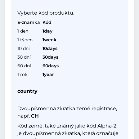
Vyberte kód produktu.
E-znamka
Kód
1 den
1day
1 týden
1week
10 dní
10days
30 dní
30days
60 dní
60days
1 rok
1year
country
Dvoupísmenná zkratka země registrace,
např.
CH
Kód země, také známý jako kód Alpha-2,
je dvoupísmenná zkratka, která označuje