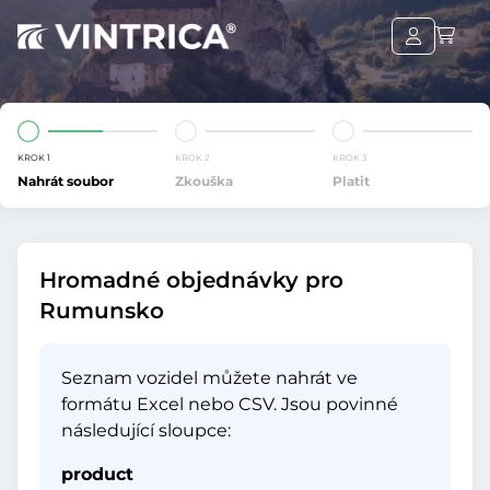
KROK 1
KROK 2
KROK 3
Nahrát soubor
Zkouška
Platit
Hromadné objednávky pro
Rumunsko
Seznam vozidel můžete nahrát ve
formátu Excel nebo CSV. Jsou povinné
následující sloupce:
product