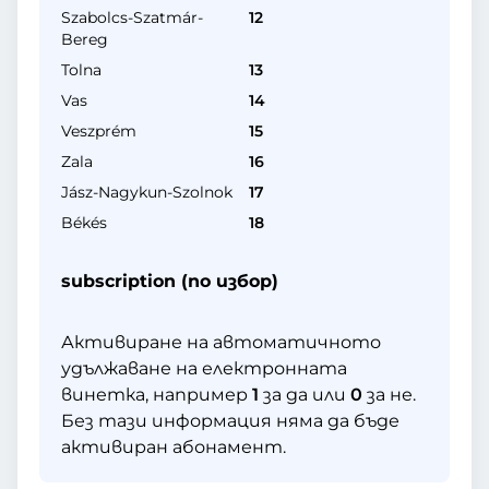
Szabolcs-Szatmár-
12
Bereg
Tolna
13
Vas
14
Veszprém
15
Zala
16
Jász-Nagykun-Szolnok
17
Békés
18
subscription (по избор)
Активиране на автоматичното
удължаване на електронната
винетка, например
1
за да или
0
за не.
Без тази информация няма да бъде
активиран абонамент.