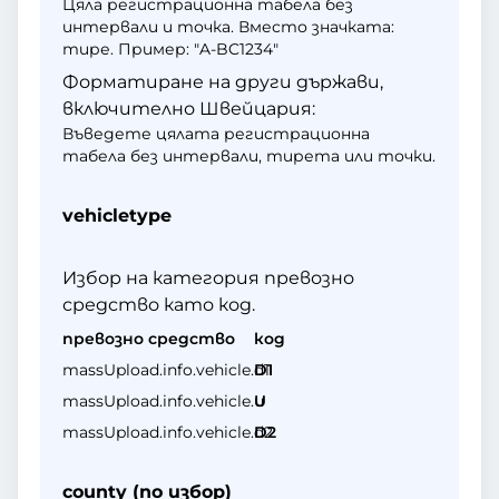
Цяла регистрационна табела без
интервали и точка. Вместо значката:
тире. Пример: "A-BC1234"
Форматиране на други държави,
включително Швейцария:
Въведете цялата регистрационна
табела без интервали, тирета или точки.
vehicletype
Избор на категория превозно
средство като код.
превозно средство
код
massUpload.info.vehicle.d1
D1
massUpload.info.vehicle.u
U
massUpload.info.vehicle.d2
D2
county (по избор)