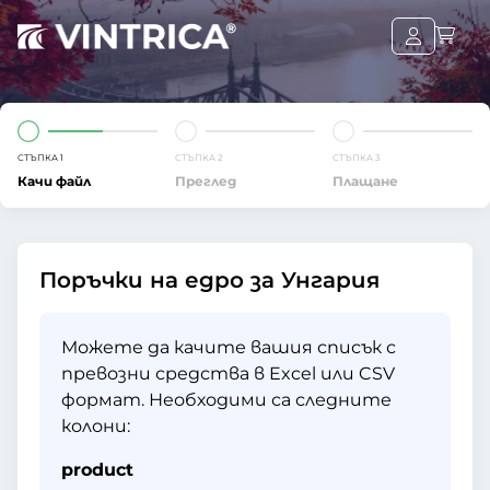
СТЪПКА 1
СТЪПКА 2
СТЪПКА 3
Качи файл
Преглед
Плащане
Поръчки на едро за Унгария
Можете да качите вашия списък с
превозни средства в Excel или CSV
формат. Необходими са следните
колони:
product