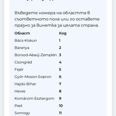
Въведете номера на областта в
съответното поле или го оставете
празно за винетка за цялата страна.
Област
Код
Bács-Kiskun
1
Baranya
2
Borsod-Abaúj-Zemplén
3
Csongrád
4
Fejér
5
Győr-Moson-Sopron
6
Hajdú-Bihar
7
Heves
8
Komárom-Esztergom
9
Pest
10
Somogy
11