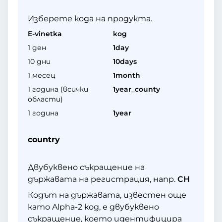
Изберете кода на продукта.
E-vinetka
код
1 ден
1day
10 дни
10days
1 месец
1month
1 година (всички
1year_county
области)
1 година
1year
country
Двубуквено съкращение на
държавата на регистрация, напр.
CH
Кодът на държавата, известен още
като Alpha-2 код, е двубуквено
съкращение, което идентифицира