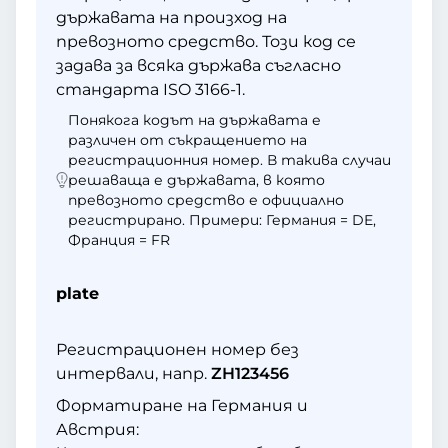
държавата на произход на
превозното средство. Този код се
задава за всяка държава съгласно
стандарта ISO 3166-1.
Понякога кодът на държавата е
различен от съкращението на
регистрационния номер. В такива случаи
решаваща е държавата, в която
превозното средство е официално
регистрирано. Примери: Германия = DE,
Франция = FR
plate
Регистрационен номер без
интервали, напр.
ZH123456
Форматиране на Германия и
Австрия: