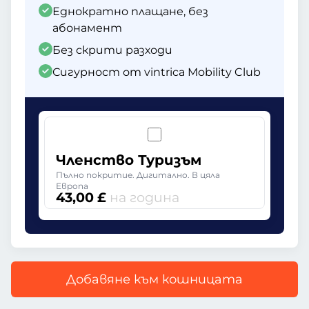
Еднократно плащане, без
абонамент
Без скрити разходи
Сигурност от vintrica Mobility Club
Членство Туризъм
Пълно покритие. Дигитално. В цяла
Европа
43,00 £
на година
Добавяне към кошницата