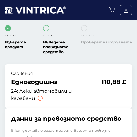
СТЪПКА 1
СТЪПКА 2
СТЪПКА 3
Изберете
Въведете
Проверете и тръгнете
продукт
превозното
средство
Словения
Едногодишна
110,88 £
2A:
Леки автомобили и
каравани
Данни за превозното средство
В коя държава е регистрирано Вашето превозно