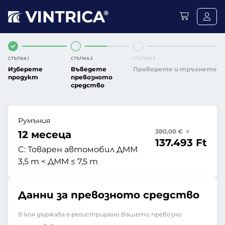
СТЪПКА 1
СТЪПКА 2
СТЪПКА 3
Изберете
Въведете
Проверете и тръгнете
продукт
превозното
средство
Румъния
380,00 € =
12 месеца
137.493 Ft
C:
Товарен автомобил ДММ
3,5 т < ДММ ≤ 7,5 т
Данни за превозното средство
В коя държава е регистрирано Вашето превозно