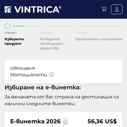
СТЪПКА 1
СТЪПКА 2
СТЪПКА 3
Изберете
Въведете
Проверете и тръгнете
продукт
превозното
средство
Швейцария
Мотоциклети
Избиране на е-винетка:
За желаната от вас страна на дестинация са
налични следните винетки.
Е-винетка 2026
56,36 US$