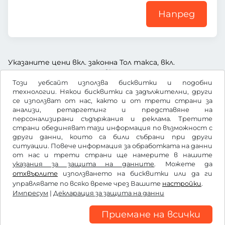
Напред
Указаните цени вкл. законна Тол такса, вкл.
заплащане за услугата и вкл. ДДС
Този уебсайт използва бисквитки и подобни
технологии. Някои бисквитки са задължителни, други
се използват от нас, както и от трети страни за
анализи, ретаргетинг и представяне на
персонализирани съдържания и реклама. Третите
US$
USD
страни обединяват тази информация по възможност с
други данни, които са били събрани при други
ситуации. Повече информация за обработката на данни
от нас и трети страни ще намерите в нашите
Facebook
Instagram
указания за защита на данните
. Можете да
отхвърлите
използването на бисквитки или да ги
Общи условия / право на отказ
управлявате по всяко време чрез Вашите
настройки
.
Декларация за защита на данни
Импресум
|
Декларация за защита на данни
Настройки на бисквитките
Импресум
Приемане на всички