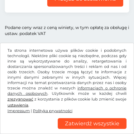
Podane ceny wraz z ceną winiety, w tym opłatę za obsługę i
ustaw. podatek VAT
Ta strona internetowa używa plików cookie i podobnych
technologii. Niektóre pliki cookie są niezbędne, podczas gdy
inne są wykorzystywane do analizy, retargetowania i
Zł
PLN
dostarczania spersonalizowanych treści i reklam od nas i od
osób trzecich. Osoby trzecie mogą łączyć te informacje z
innymi danymi zebranymi w innych sytuacjach. Więcej
informacji na temat przetwarzania danych przez nas i osoby
Facebook
Instagram
trzecie można znaleźć w naszych
informacjach o ochronie
danych osobowych
. Użytkownik może w każdej chwili
OWH / Prawo do odstąpienia od umowy
zrezygnować
z korzystania z plików cookie lub zmienić swoje
Polityka prywatności
Ustawienia plików cookie
ustawienia
.
Impressum
|
Polityka prywatności
Impressum
Zatwierdź wszystkie