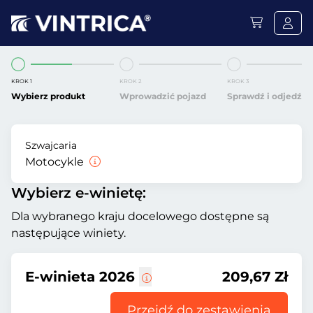
KROK 1
KROK 2
KROK 3
Wybierz produkt
Wprowadzić pojazd
Sprawdź i odjedź
Szwajcaria
Motocykle
Wybierz e-winietę:
Dla wybranego kraju docelowego dostępne są
następujące winiety.
E-winieta 2026
209,67 Zł
Przejdź do zestawienia