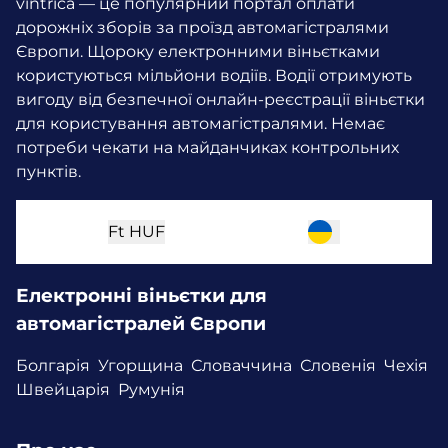
vintrica — це популярний портал оплати
дорожніх зборів за проїзд автомагістралями
Європи. Щороку електронними віньєтками
користуються мільйони водіїв.
Водії отримують
вигоду від безпечної онлайн-реєстрації віньєтки
для користування автомагістралями. Немає
потреби чекати на майданчиках контрольних
пунктів.
Ft
HUF
Електронні віньєтки для
автомагістралей Європи
Болгарія
Угорщина
Словаччина
Словенія
Чехія
Швейцарія
Румунія