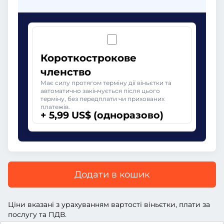
Короткострокове
членство
Має силу протягом терміну дії віньєтки та
автоматично закінчується після цього
терміну, без передплати чи прихованих
платежів.
+ 5,99 US$ (одноразово)
Додати в кошик
Ціни вказані з урахуванням вартості віньєтки, плати за
послугу та ПДВ.