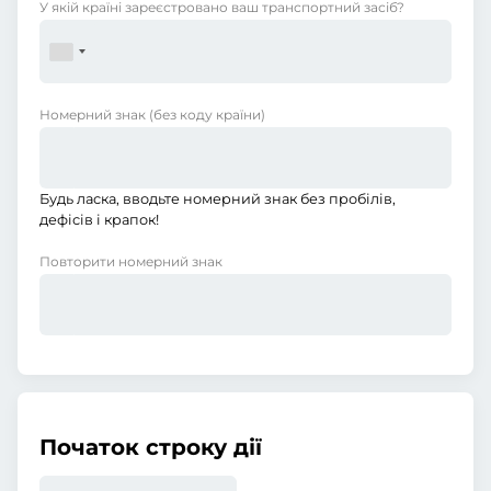
У якій країні зареєстровано ваш транспортний засіб?
Номерний знак
(без коду країни)
Будь ласка, вводьте номерний знак без пробілів,
дефісів і крапок!
Повторити номерний знак
Початок строку дії