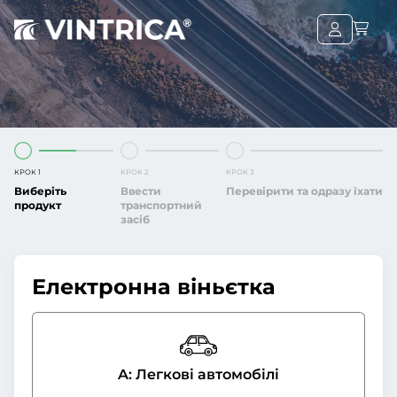
КРОК 1
КРОК 2
КРОК 3
Виберіть
Ввести
Перевірити та одразу їхати
продукт
транспортний
засіб
Електронна віньєтка
A: Легкові автомобілі