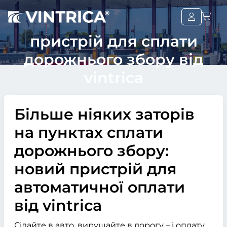
пристрій для сплати
дорожнього збору від
vintrica
Більше ніяких заторів
на пунктах сплати
дорожнього збору:
новий пристрій для
автоматичної оплати
від vintrica
Сідайте в авто, вирушайте в дорогу – і оплату