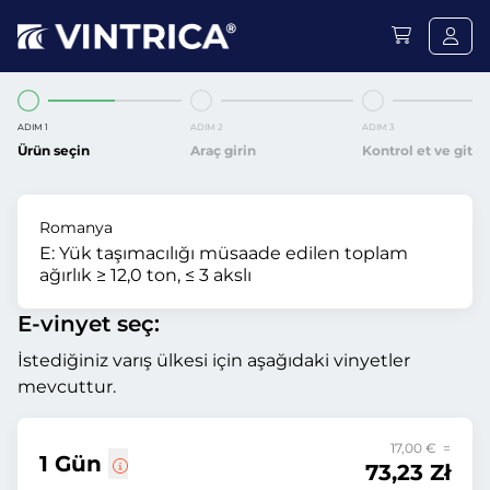
ADIM 1
ADIM 2
ADIM 3
Ürün seçin
Araç girin
Kontrol et ve git
Romanya
E:
Yük taşımacılığı müsaade edilen toplam
ağırlık ≥ 12,0 ton, ≤ 3 akslı
E-vinyet seç:
İstediğiniz varış ülkesi için aşağıdaki vinyetler
mevcuttur.
17,00 € =
1 Gün
73,23 Zł