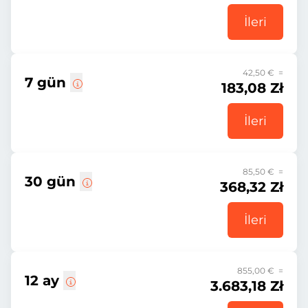
İleri
42,50 € =
7 gün
183,08 Zł
İleri
85,50 € =
30 gün
368,32 Zł
İleri
855,00 € =
12 ay
3.683,18 Zł